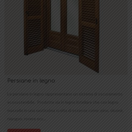
Persiane in legno
Le persiane in legno rappresentano un sistema di oscuramento
ecosostenibile. Prodotte sia in legno listellare che con legno
massello in una vastissima scelta di essenze come: pino, okumè,
niangon, rovere ecc...