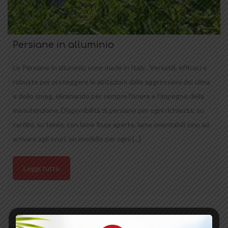
Persiane in alluminio
Le Persiane in alluminio sono made in Italy . Versatili, efficaci e
robuste per proteggere le abitazioni dalle aggressioni del clima
e dello smog, eliminando per sempre l'onere e l'impegno della
manutenzione. Disponibilità di persiane per ogni richiesta: su
cardini, su telaio, con lame fisse aperte, lame orientabili sino ad
arrivare agli scuri, un modello per ogni [...]
Leggi tutto