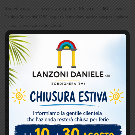
Il servizio di assistenza è stato il punto di forza della ditta Lanzoni
Daniele Srl sin dal 1988, seguìto in maniera meticolosa per cogliere
al meglio le esigenze dei Clienti.
Si tratta di una gestione del lavoro a 360° che inizia con
l’accoglienza nei nostri punti vendita dove troverete personale
qualificato in grado di consigliare al meglio i prodotti e progettare
assieme i vostri sogni.
Prima dell’esecuzione del lavoro, un nostro tecnico con esperienza
pluridecennale vi farà visita per definire i dettagli sui progetti
precedentemente sviluppati .
A completamento del servizio, la nostra ditta mette a disposizione
un equipe di posatori specializzati che al temine dei lavori
effettuerà il collaudo finale per assicurarsi che tutto funzioni