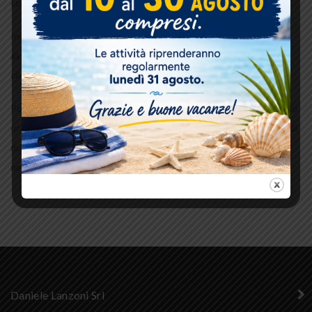
correttamente.
Inoltre rimaniamo sempre a disposizione per un’eventuale
assistenza post-vendita per la massima soddisfazione dei nostri
clienti.
Potete contattarci compilando il modulo sul nostro sito, o inviando
una mail a
info@danielelanzoni.com
o un messaggio su whatsapp al
numero 0039 0184295231 o chiamando i numeri che troverete
nell’area contatti.
Daniele Lanzoni Srl