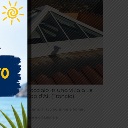
Lucernai in acciaio in una villa a Le
Rouret e a Cap d’Ail (Francia)
ealizzazione di lucernai in acciaio, in varie forme :
quadrata, piramidale e ottagonale.