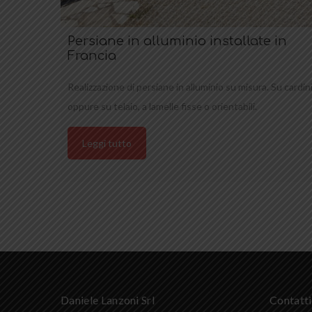
Persiane in alluminio installate in
Francia
Realizzazione di persiane in alluminio su misura. Su cardin
oppure su telaio, a lamelle fisse o orientabili.
Leggi tutto
Daniele Lanzoni Srl
Contatti