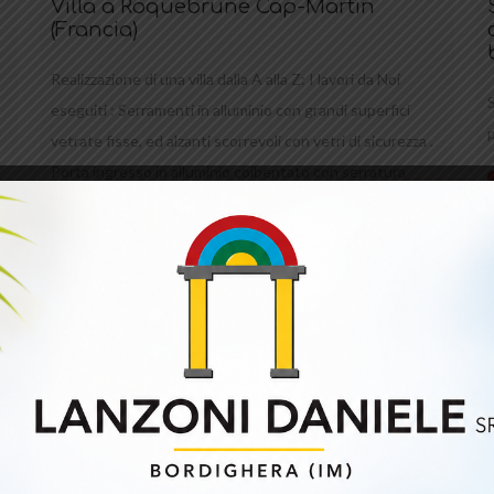
Villa a Roquebrune Cap-Martin
(Francia)
Realizzazione di una villa dalla A alla Z: I lavori da Noi
eseguiti : Serramenti in alluminio con grandi superfici
vetrate fisse, ed alzanti scorrevoli con vetri di sicurezza .
Porta ingresso in alluminio coibentato con serratura
motorizzata e lettore d'impronta digitale. Scala con
gradini in legno, ringhiera in vetro e passerella in vetro.
Ringhiera [...]
Leggi tutto