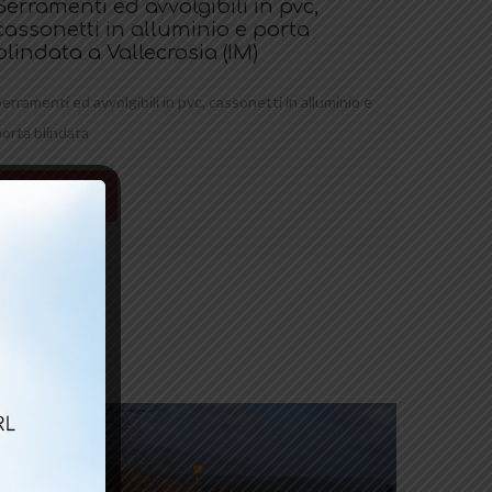
Serramenti ed avvolgibili in pvc,
cassonetti in alluminio e porta
blindata a Vallecrosia (IM)
Serramenti ed avvolgibili in pvc, cassonetti in alluminio e
porta blindata
Leggi tutto