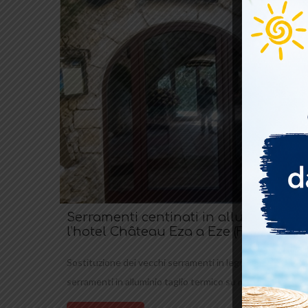
Serramenti centinati in alluminio per
l’hotel Château Eza a Eze (Francia)
Sostituzione dei vecchi serramenti in legno con
serramenti in alluminio taglio termico su misura.