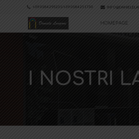
+39 0184 295231/+39 0184 251730
INFO@DANIELEL
HOMEPAGE
I NOSTRI L