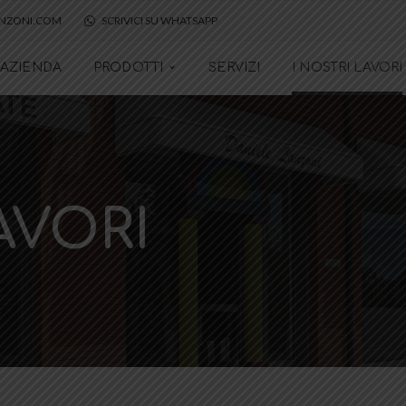
ANZONI.COM
SCRIVICI SU WHATSAPP
AZIENDA
PRODOTTI
SERVIZI
I NOSTRI LAVORI
AVORI