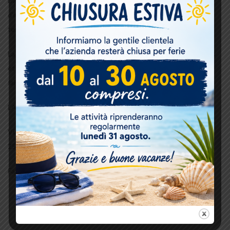
Daniele Lanzoni S.r.l. met à disposition du client une équipe
d’installateurs spécialisés qui, à la fin des travaux, effectuera le
test final pour s’assurer que tout fonctionne correctement.
La Daniele Lanzoni est en mesure de vous fournir un travail précis
et de qualité et s’engage à remplir sa mission, forts de sa savoir-
faire et de sa expérience et à réaliser ce service avec soin.
LANZONI DANIELE S.R.L. – Menuiseries CANNES
Via del Fabbro 2 – Bordighera – Telefono: 0184 295231 – 0184
251730
Fax: +39 0184 255804 Email:
info@danielelanzoni.com