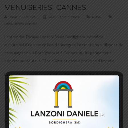
MENUISERIES CANNES
DANIELE LANZONI
16 SETTEMBRE 2020
NEWS
MENUISERIES CANNES
L’entreprise Daniele Lanzoni Srl de Bordighera bénéficie
aujourd’hui d’une extension d’envergure internationale, dispose de
deux magasins, à Bordighera et à Cannes, qui lui permettent
d’opérer sur toute la Côte d’Azur et dans la province d’Imperia.
La société, expert en restructuration et rénovation intérieure, est
spécialisé dans la production et la vente de menuiserie sur
mesure, fenêtres et portes en bois, bois aluminium, bois mixte et
PVC ; aussi est spécialisé dans les escaliers et les fenêtres
extérieures .
La phase pratique comprend également le service d’installation. Le